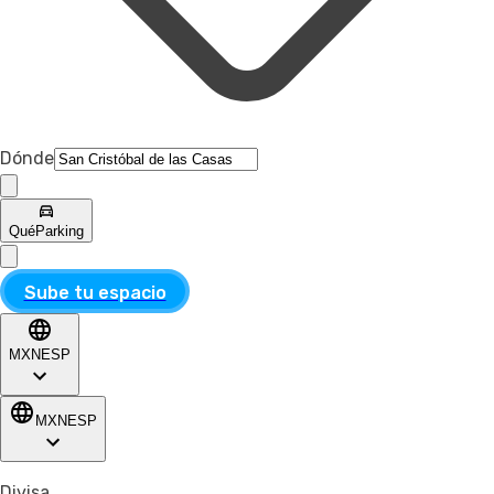
Dónde
Qué
Parking
Sube tu espacio
MXN
ESP
MXN
ESP
Divisa