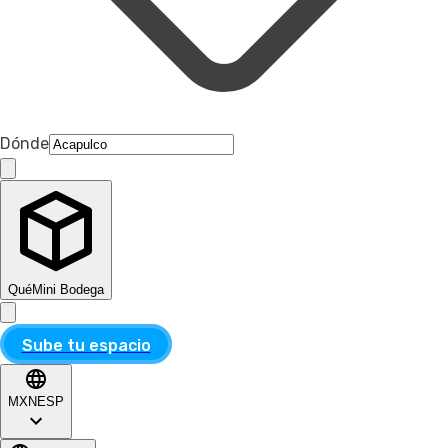
Dónde
Qué
Mini Bodega
Sube tu espacio
MXN
ESP