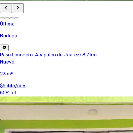
Última
Bodega
Paso Limonero, Acapulco de Juárez
· 8.7 km
Nuevo
23 m²
$5,445
/mes
50% off