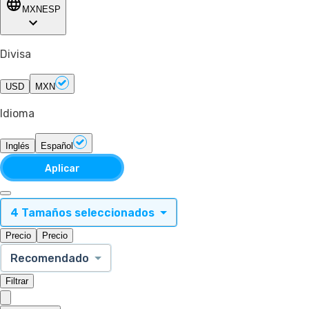
MXN
ESP
Divisa
USD
MXN
Idioma
Inglés
Español
Aplicar
4 Tamaños seleccionados
Precio
Precio
Recomendado
Filtrar