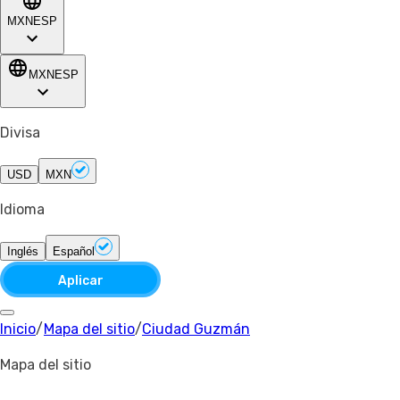
MXN
ESP
MXN
ESP
Divisa
USD
MXN
Idioma
Inglés
Español
Aplicar
Inicio
/
Mapa del sitio
/
Ciudad Guzmán
Mapa del sitio