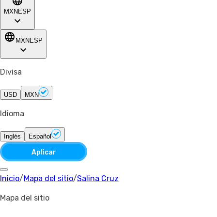
MXN
ESP
MXN
ESP
Divisa
USD
MXN
Idioma
Inglés
Español
Aplicar
Inicio
/
Mapa del sitio
/
Salina Cruz
Mapa del sitio