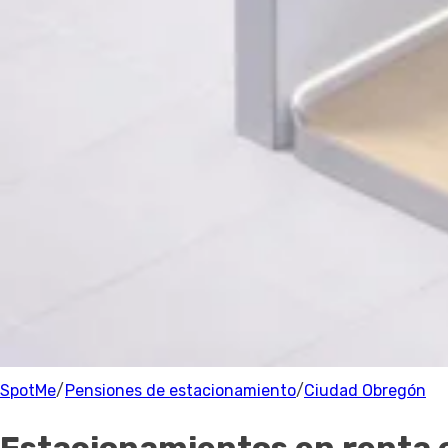
Estacionamiento
Precio
Precio
Recomendado
Filtrar
Ciudad Obregón
Parking
0 Estacionamientos
cerca de Ciudad Obregón
100% de los anfitriones están verificados.
SpotMe
/
Pensiones de estacionamiento
/
Ciudad Obregón