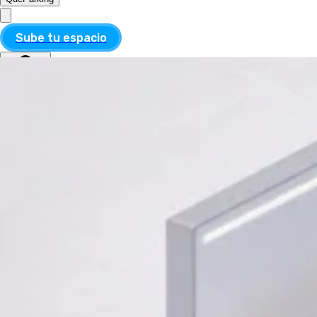
Sube tu espacio
MXN
ESP
MXN
ESP
Divisa
USD
MXN
Idioma
Inglés
Español
Aplicar