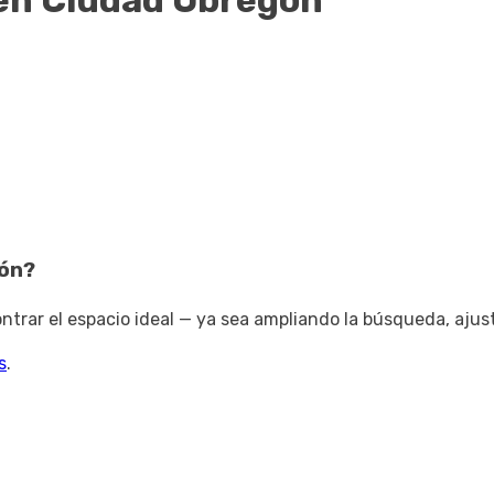
en Ciudad Obregón
ón
?
trar el espacio ideal — ya sea ampliando la búsqueda, ajus
s
.