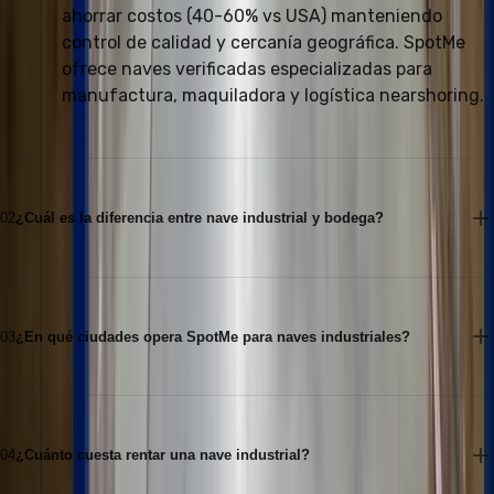
ahorrar costos (40-60% vs USA) manteniendo
control de calidad y cercanía geográfica. SpotMe
ofrece naves verificadas especializadas para
manufactura, maquiladora y logística nearshoring.
02
¿Cuál es la diferencia entre nave industrial y bodega?
03
¿En qué ciudades opera SpotMe para naves industriales?
04
¿Cuánto cuesta rentar una nave industrial?