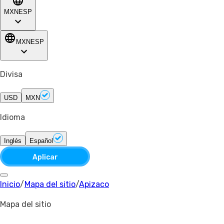
MXN
ESP
MXN
ESP
Divisa
USD
MXN
Idioma
Inglés
Español
Aplicar
Inicio
/
Mapa del sitio
/
Apizaco
Mapa del sitio