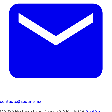
contacto@spotme.mx
© 2026 Northern Land Domain S.A.P.I. de C.V.
SpotMe