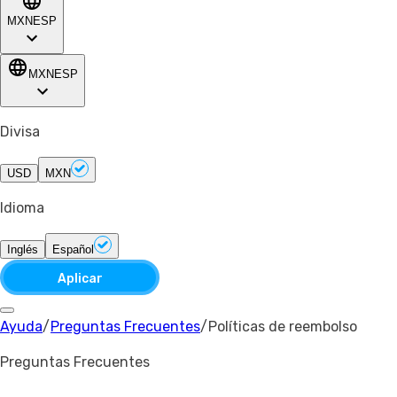
MXN
ESP
MXN
ESP
Divisa
USD
MXN
Idioma
Inglés
Español
Aplicar
Ayuda
/
Preguntas Frecuentes
/
Políticas de reembolso
Preguntas Frecuentes