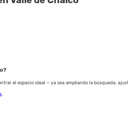
en Valle de Chalco
co
?
trar el espacio ideal — ya sea ampliando la búsqueda, ajus
s
.