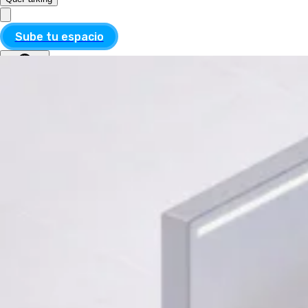
Sube tu espacio
MXN
ESP
MXN
ESP
Divisa
USD
MXN
Idioma
Inglés
Español
Aplicar