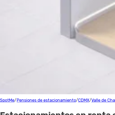
Estacionamiento
Precio
Precio
Recomendado
Filtrar
Valle de Chalco
Parking
0 Estacionamientos
cerca de Valle de Chalco
100% de los anfitriones están verificados.
SpotMe
/
Pensiones de estacionamiento
/
CDMX
/
Valle de Cha