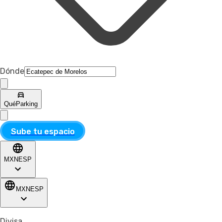
Dónde
Qué
Parking
Sube tu espacio
MXN
ESP
MXN
ESP
Divisa