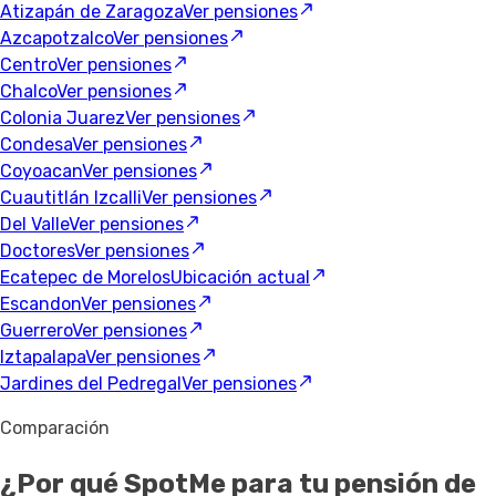
Atizapán de Zaragoza
Ver pensiones
Azcapotzalco
Ver pensiones
Centro
Ver pensiones
Chalco
Ver pensiones
Colonia Juarez
Ver pensiones
Condesa
Ver pensiones
Coyoacan
Ver pensiones
Cuautitlán Izcalli
Ver pensiones
Del Valle
Ver pensiones
Doctores
Ver pensiones
Ecatepec de Morelos
Ubicación actual
Escandon
Ver pensiones
Guerrero
Ver pensiones
Iztapalapa
Ver pensiones
Jardines del Pedregal
Ver pensiones
Comparación
¿Por qué SpotMe para tu pensión de