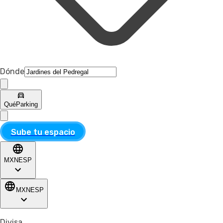
Dónde
Qué
Parking
Sube tu espacio
MXN
ESP
MXN
ESP
Divisa