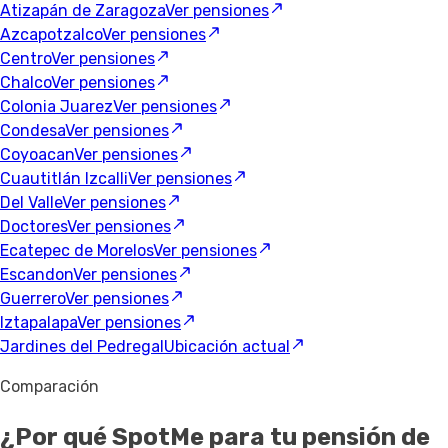
Atizapán de Zaragoza
Ver pensiones
Azcapotzalco
Ver pensiones
Centro
Ver pensiones
Chalco
Ver pensiones
Colonia Juarez
Ver pensiones
Condesa
Ver pensiones
Coyoacan
Ver pensiones
Cuautitlán Izcalli
Ver pensiones
Del Valle
Ver pensiones
Doctores
Ver pensiones
Ecatepec de Morelos
Ver pensiones
Escandon
Ver pensiones
Guerrero
Ver pensiones
Iztapalapa
Ver pensiones
Jardines del Pedregal
Ubicación actual
Comparación
¿Por qué SpotMe para tu pensión de