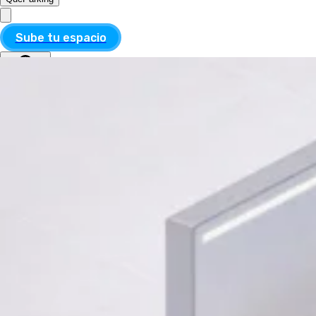
Sube tu espacio
MXN
ESP
MXN
ESP
Divisa
USD
MXN
Idioma
Inglés
Español
Aplicar