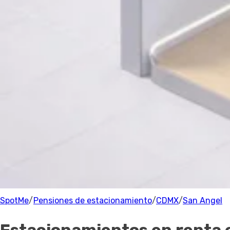
Estacionamiento
Precio
Precio
Recomendado
Filtrar
San Angel
Parking
1 Estacionamientos
cerca de San Angel
100% de los anfitriones están verificados.
SpotMe
/
Pensiones de estacionamiento
/
CDMX
/
San Angel