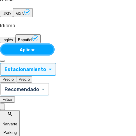
USD
MXN
Idioma
Inglés
Español
Aplicar
Estacionamiento
Precio
Precio
Recomendado
Filtrar
Narvarte
Parking