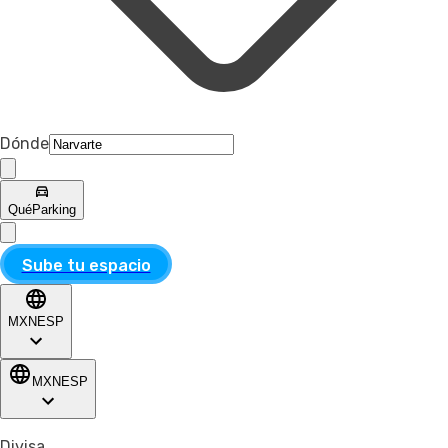
Dónde
Qué
Parking
Sube tu espacio
MXN
ESP
MXN
ESP
Divisa