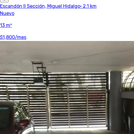
Escandón II Sección, Miguel Hidalgo
· 2.1 km
Nuevo
13 m²
$1,800
/mes