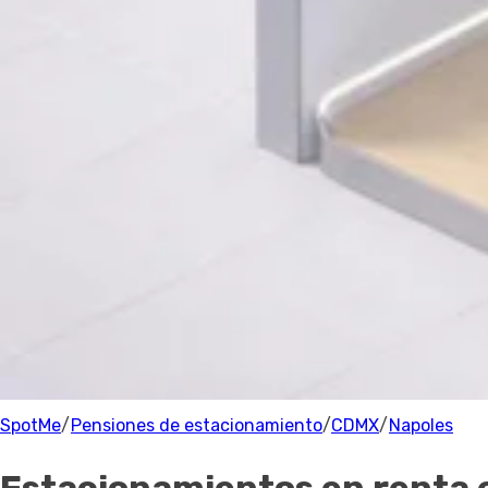
Estacionamiento
Precio
Precio
Recomendado
Filtrar
Napoles
Parking
7 Estacionamientos
cerca de Napoles
100% de los anfitriones están verificados.
SpotMe
/
Pensiones de estacionamiento
/
CDMX
/
Napoles