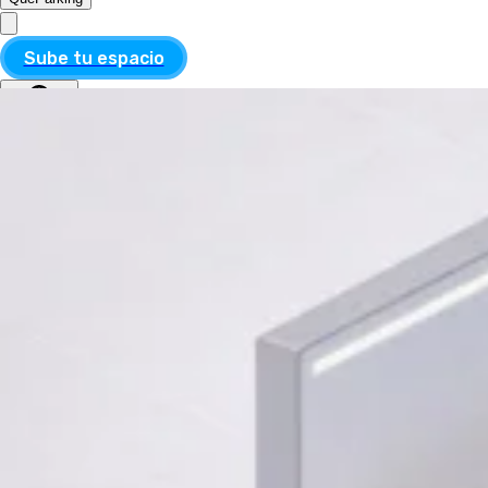
Sube tu espacio
MXN
ESP
MXN
ESP
Divisa
USD
MXN
Idioma
Inglés
Español
Aplicar