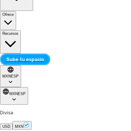
Ofrece
Recursos
Sube tu espacio
MXN
ESP
MXN
ESP
Divisa
USD
MXN