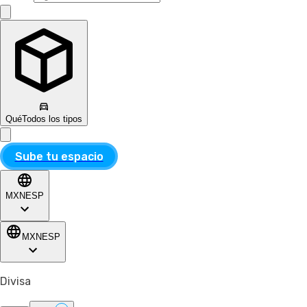
Qué
Todos los tipos
Sube tu espacio
MXN
ESP
MXN
ESP
Divisa