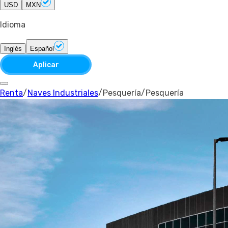
USD
MXN
Idioma
Inglés
Español
Aplicar
Renta
/
Naves Industriales
/
Pesquería
/
Pesquería