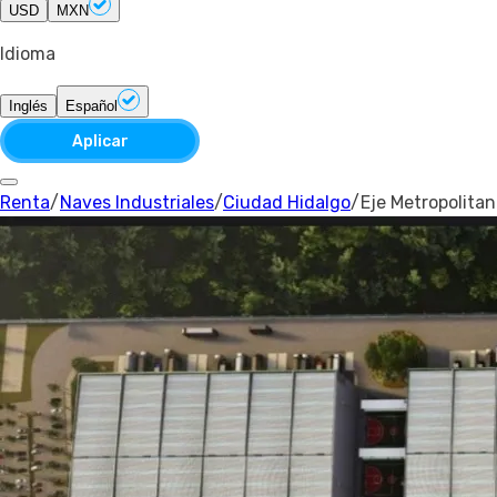
USD
MXN
Idioma
Inglés
Español
Aplicar
Renta
/
Naves Industriales
/
Ciudad Hidalgo
/
Eje Metropolita