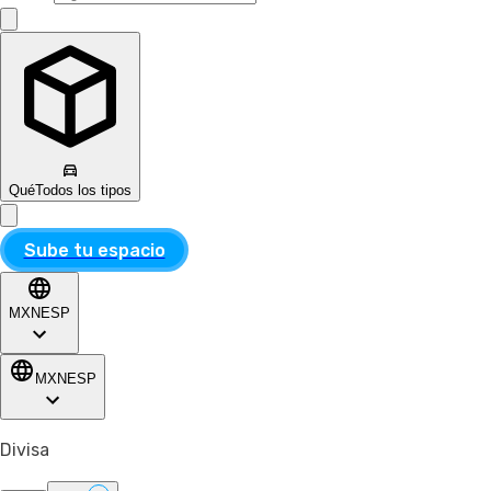
Qué
Todos los tipos
Sube tu espacio
MXN
ESP
MXN
ESP
Divisa