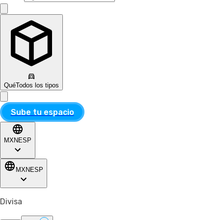
Qué
Todos los tipos
Sube tu espacio
MXN
ESP
MXN
ESP
Divisa