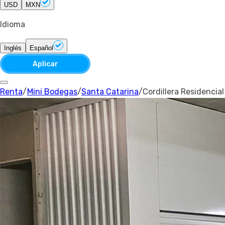
USD
MXN
Idioma
Inglés
Español
Aplicar
Renta
/
Mini Bodegas
/
Santa Catarina
/
Cordillera Residencia