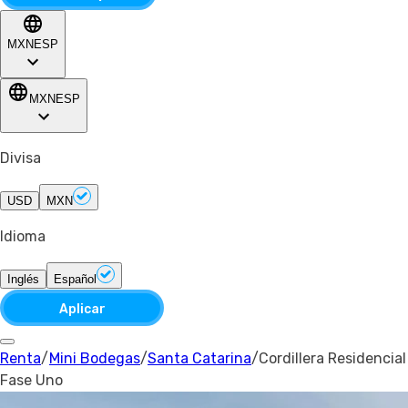
MXN
ESP
MXN
ESP
Divisa
USD
MXN
Idioma
Inglés
Español
Aplicar
Renta
/
Mini Bodegas
/
Santa Catarina
/
Cordillera Residencial
Fase Uno