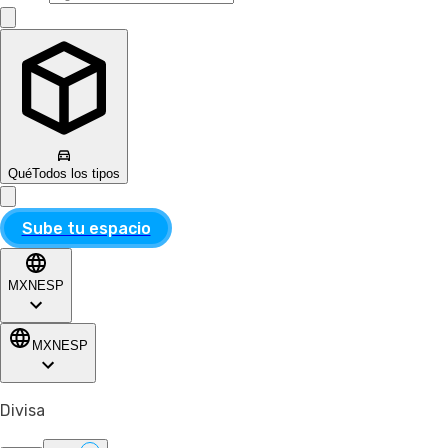
Qué
Todos los tipos
Sube tu espacio
MXN
ESP
MXN
ESP
Divisa