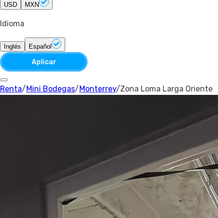
USD
MXN
Idioma
Inglés
Español
Aplicar
Renta
/
Mini Bodegas
/
Monterrey
/
Zona Loma Larga Oriente