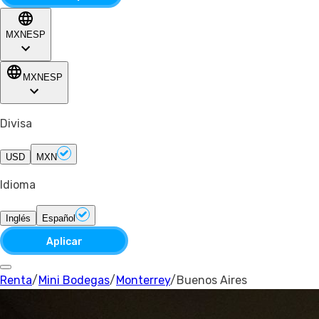
MXN
ESP
MXN
ESP
Divisa
USD
MXN
Idioma
Inglés
Español
Aplicar
Renta
/
Mini Bodegas
/
Monterrey
/
Buenos Aires