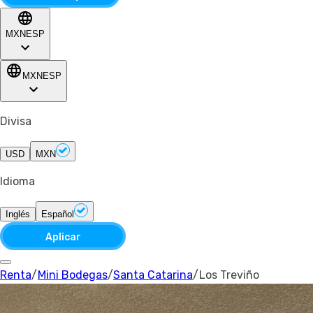
MXN
ESP
MXN
ESP
Divisa
USD
MXN
Idioma
Inglés
Español
Aplicar
Renta
/
Mini Bodegas
/
Santa Catarina
/
Los Treviño