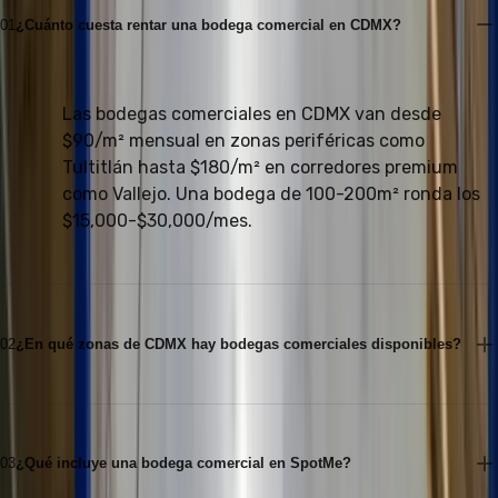
01
¿Cuánto cuesta rentar una bodega comercial en CDMX?
Las bodegas comerciales en CDMX van desde
$90/m² mensual en zonas periféricas como
Tultitlán hasta $180/m² en corredores premium
como Vallejo. Una bodega de 100-200m² ronda los
$15,000-$30,000/mes.
02
¿En qué zonas de CDMX hay bodegas comerciales disponibles?
03
¿Qué incluye una bodega comercial en SpotMe?