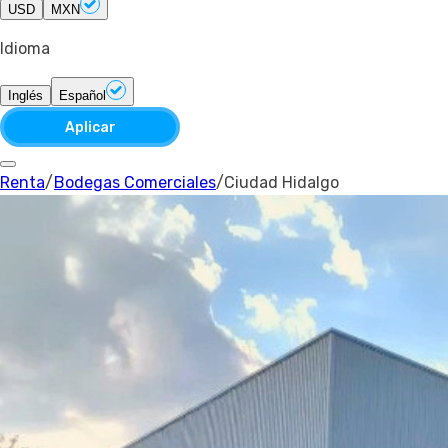
USD
MXN
Idioma
Inglés
Español
Aplicar
Renta
/
Bodegas Comerciales
/
Ciudad Hidalgo