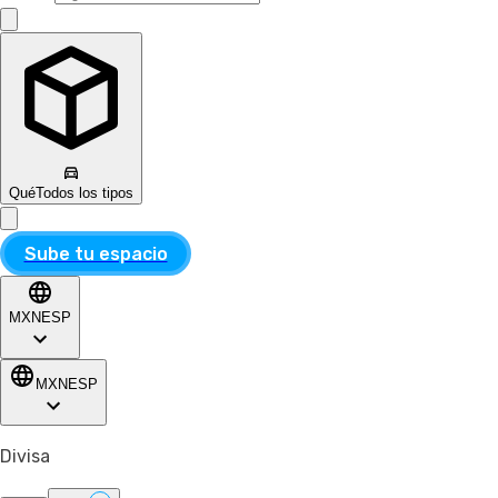
Qué
Todos los tipos
Sube tu espacio
MXN
ESP
MXN
ESP
Divisa