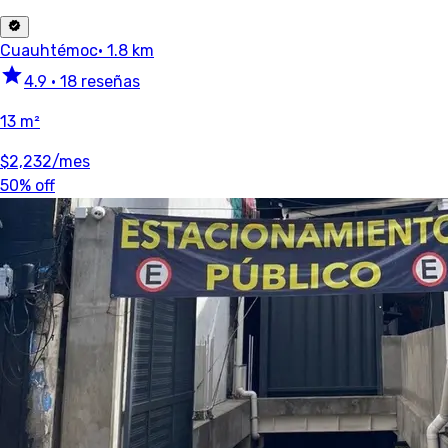
Cuauhtémoc
· 1.8 km
4.9
•
18 reseñas
13 m²
$2,232
/mes
50% off