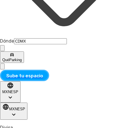
Dónde
Qué
Parking
Sube tu espacio
MXN
ESP
MXN
ESP
Divisa