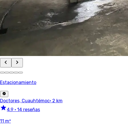
Estacionamiento
Doctores, Cuauhtémoc
· 2 km
4.9
•
14 reseñas
11 m²