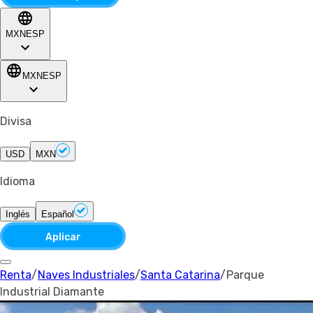
MXN
ESP
MXN
ESP
Divisa
USD
MXN
Idioma
Inglés
Español
Aplicar
Renta
/
Naves Industriales
/
Santa Catarina
/
Parque
Industrial Diamante