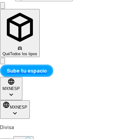
Qué
Todos los tipos
Sube tu espacio
MXN
ESP
MXN
ESP
Divisa