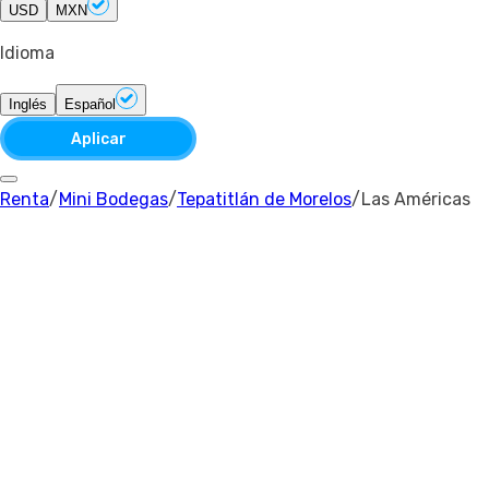
USD
MXN
Idioma
Inglés
Español
Aplicar
Renta
/
Mini Bodegas
/
Tepatitlán de Morelos
/
Las Américas