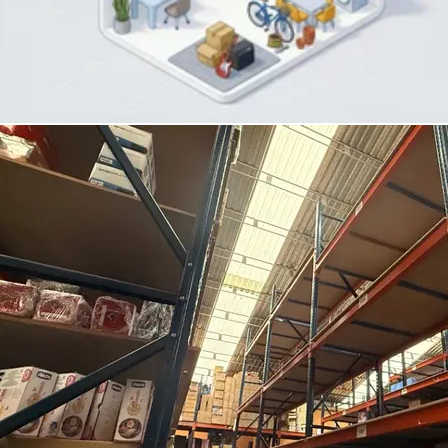
San Miguel Chapultepec II Sección, Miguel Hidalgo
· 5.6 km
4.2
•
5 reseñas
16 m²
$1,488
/mes