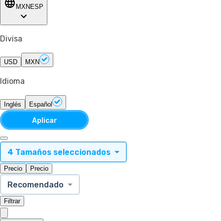
MXN
ESP
Divisa
USD
MXN
Idioma
Inglés
Español
Aplicar
4 Tamaños seleccionados
Precio
Precio
Recomendado
Filtrar