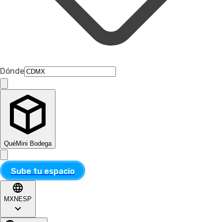
Dónde
Qué
Mini Bodega
Sube tu espacio
MXN
ESP