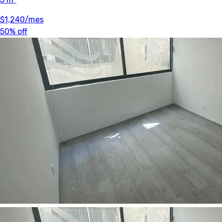
$1,240
/mes
50% off