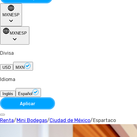
MXN
ESP
MXN
ESP
Divisa
USD
MXN
Idioma
Inglés
Español
Aplicar
Renta
/
Mini Bodegas
/
Ciudad de México
/
Espartaco