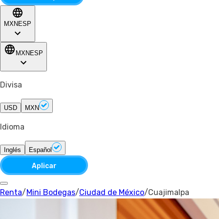
MXN
ESP
MXN
ESP
Divisa
USD
MXN
Idioma
Inglés
Español
Aplicar
Renta
/
Mini Bodegas
/
Ciudad de México
/
Cuajimalpa