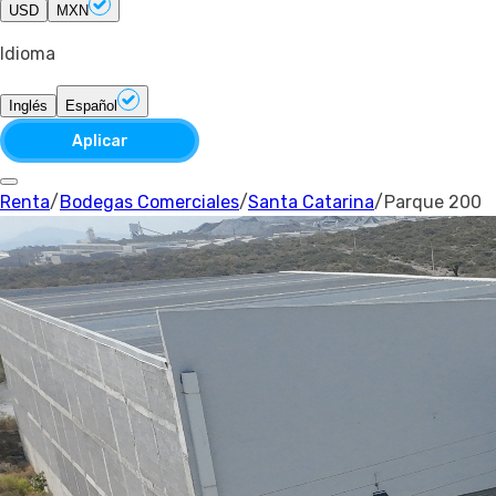
USD
MXN
Idioma
Inglés
Español
Aplicar
Renta
/
Bodegas Comerciales
/
Santa Catarina
/
Parque 200