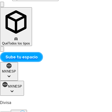
Qué
Todos los tipos
Sube tu espacio
MXN
ESP
MXN
ESP
Divisa