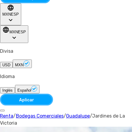
MXN
ESP
MXN
ESP
Divisa
USD
MXN
Idioma
Inglés
Español
Aplicar
Renta
/
Bodegas Comerciales
/
Guadalupe
/
Jardines de La
Victoria