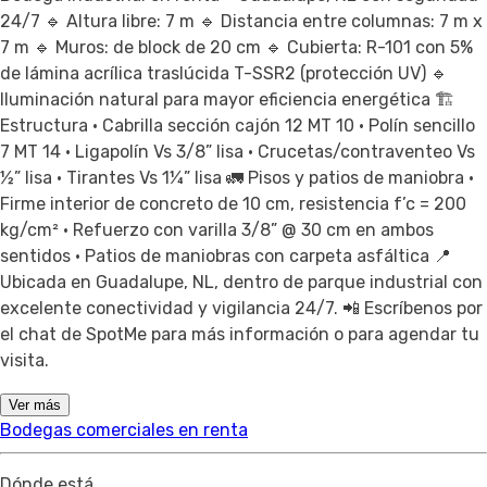
24/7 🔹 Altura libre: 7 m 🔹 Distancia entre columnas: 7 m x
7 m 🔹 Muros: de block de 20 cm 🔹 Cubierta: R-101 con 5%
de lámina acrílica traslúcida T-SSR2 (protección UV) 🔹
Iluminación natural para mayor eficiencia energética 🏗
Estructura • Cabrilla sección cajón 12 MT 10 • Polín sencillo
7 MT 14 • Ligapolín Vs 3/8” lisa • Crucetas/contraventeo Vs
½” lisa • Tirantes Vs 1¼” lisa 🚛 Pisos y patios de maniobra •
Firme interior de concreto de 10 cm, resistencia f’c = 200
kg/cm² • Refuerzo con varilla 3/8” @ 30 cm en ambos
sentidos • Patios de maniobras con carpeta asfáltica 📍
Ubicada en Guadalupe, NL, dentro de parque industrial con
excelente conectividad y vigilancia 24/7. 📲 Escríbenos por
el chat de SpotMe para más información o para agendar tu
visita.
Ver más
Bodegas comerciales en renta
Dónde está