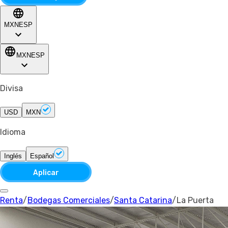
MXN
ESP
MXN
ESP
Divisa
USD
MXN
Idioma
Inglés
Español
Aplicar
Renta
/
Bodegas Comerciales
/
Santa Catarina
/
La Puerta