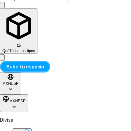
Qué
Todos los tipos
Sube tu espacio
MXN
ESP
MXN
ESP
Divisa