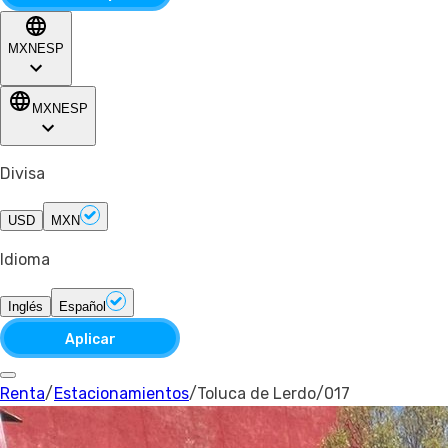
MXN
ESP
MXN
ESP
Divisa
USD
MXN
Idioma
Inglés
Español
Aplicar
Renta
/
Estacionamientos
/
Toluca de Lerdo
/
017