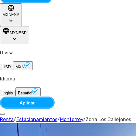
MXN
ESP
MXN
ESP
Divisa
USD
MXN
Idioma
Inglés
Español
Aplicar
Renta
/
Estacionamientos
/
Monterrey
/
Zona Los Callejones