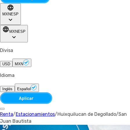
MXN
ESP
MXN
ESP
Divisa
USD
MXN
Idioma
Inglés
Español
Aplicar
Renta
/
Estacionamientos
/
Huixquilucan de Degollado
/
San
Juan Bautista