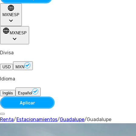
MXN
ESP
MXN
ESP
Divisa
USD
MXN
Idioma
Inglés
Español
Aplicar
Renta
/
Estacionamientos
/
Guadalupe
/
Guadalupe