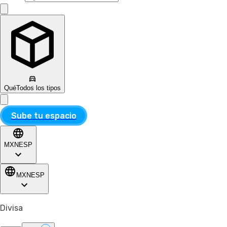
Qué
Todos los tipos
Sube tu espacio
MXN
ESP
MXN
ESP
Divisa