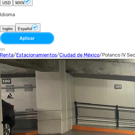
USD
MXN
Idioma
Inglés
Español
Aplicar
Renta
/
Estacionamientos
/
Ciudad de México
/
Polanco IV Se