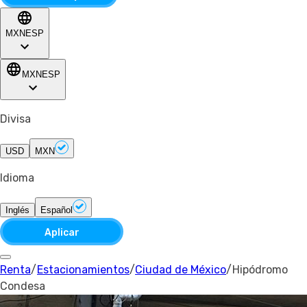
MXN
ESP
MXN
ESP
Divisa
USD
MXN
Idioma
Inglés
Español
Aplicar
Renta
/
Estacionamientos
/
Ciudad de México
/
Hipódromo
Condesa