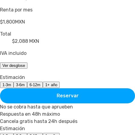
Renta por mes
$1,800
MXN
Total
$2,088
MXN
IVA incluido
Ver desglose
Estimación
1-3m
3-6m
6-12m
1+ año
Reservar
No se cobra hasta que aprueben
Respuesta en 48h máximo
Cancela gratis hasta 24h después
Estimación