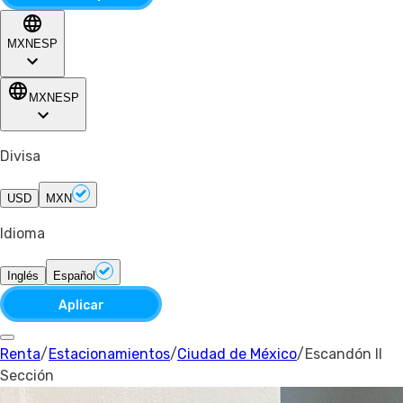
MXN
ESP
MXN
ESP
Divisa
USD
MXN
Idioma
Inglés
Español
Aplicar
Renta
/
Estacionamientos
/
Ciudad de México
/
Escandón II
Sección