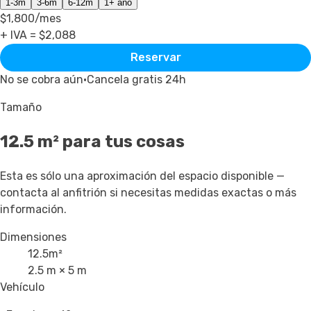
1-3m
3-6m
6-12m
1+ año
$1,800
/mes
+ IVA = $
2,088
Reservar
No se cobra aún
·
Cancela gratis 24h
Tamaño
12.5
m² para tus cosas
Esta es sólo una aproximación del espacio disponible —
contacta al anfitrión si necesitas medidas exactas o más
información.
Dimensiones
12.5
m²
2.5 m × 5 m
Vehículo