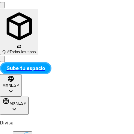
Qué
Todos los tipos
Sube tu espacio
MXN
ESP
MXN
ESP
Divisa