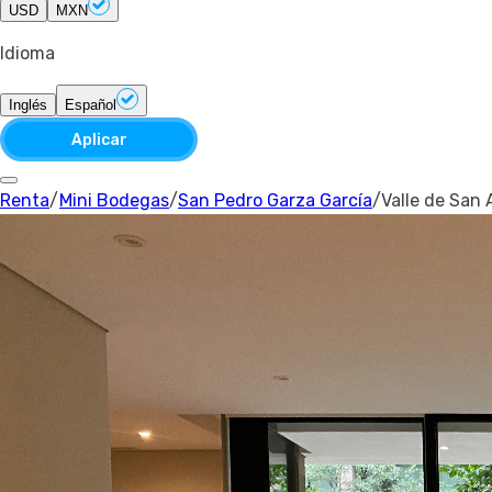
USD
MXN
Idioma
Inglés
Español
Aplicar
Renta
/
Mini Bodegas
/
San Pedro Garza García
/
Valle de San 