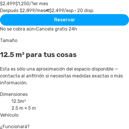
$2,499
$1,250
/1er mes
Después $2,899/mes
$2,499
/esp ·
20
disp.
Reservar
No se cobra aún
·
Cancela gratis 24h
Tamaño
12.5
m² para tus cosas
Esta es sólo una aproximación del espacio disponible —
contacta al anfitrión si necesitas medidas exactas o más
información.
Dimensiones
12.5
m²
2.5 m × 5 m
Vehículo
¿Funcionará?