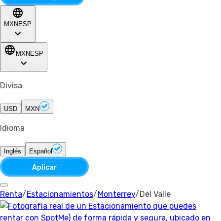
MXN
ESP
MXN
ESP
Divisa
USD
MXN
Idioma
Inglés
Español
Aplicar
Renta
/
Estacionamientos
/
Monterrey
/
Del Valle