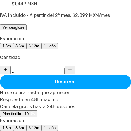
$1,449
MXN
IVA incluido · A partir del 2° mes: $2,899 MXN/mes
Ver desglose
Estimación
1-3m
3-6m
6-12m
1+ año
Cantidad
Reservar
No se cobra hasta que aprueben
Respuesta en 48h máximo
Cancela gratis hasta 24h después
Plan flotilla · 10+
Estimación
1-3m
3-6m
6-12m
1+ año