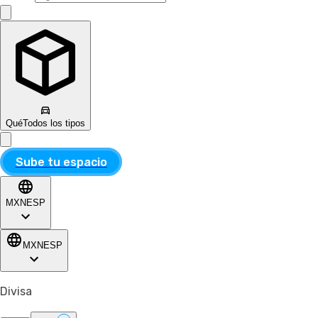
Qué
Todos los tipos
Sube tu espacio
MXN
ESP
MXN
ESP
Divisa