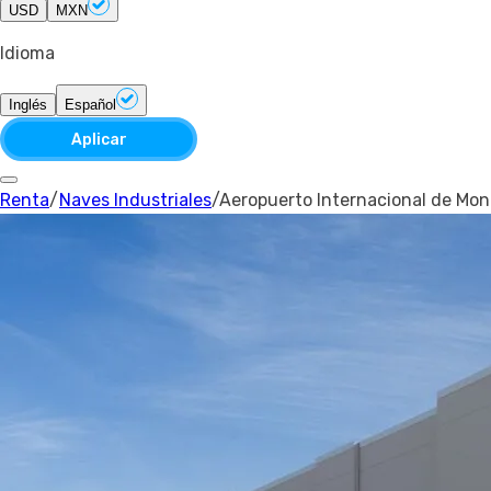
USD
MXN
Idioma
Inglés
Español
Aplicar
Renta
/
Naves Industriales
/
Aeropuerto Internacional de Mon