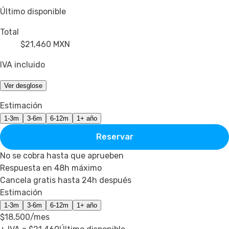
Último disponible
Total
$21,460
MXN
IVA incluido
Ver desglose
Estimación
1-3m
3-6m
6-12m
1+ año
Reservar
No se cobra hasta que aprueben
Respuesta en 48h máximo
Cancela gratis hasta 24h después
Estimación
1-3m
3-6m
6-12m
1+ año
$18,500
/mes