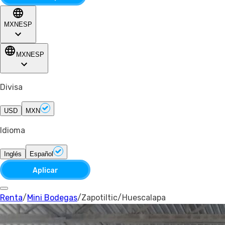
MXN
ESP
MXN
ESP
Divisa
USD
MXN
Idioma
Inglés
Español
Aplicar
Renta
/
Mini Bodegas
/
Zapotiltic
/
Huescalapa