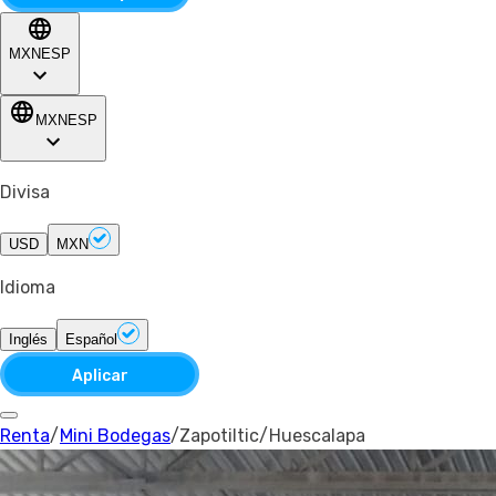
MXN
ESP
MXN
ESP
Divisa
USD
MXN
Idioma
Inglés
Español
Aplicar
Renta
/
Mini Bodegas
/
Zapotiltic
/
Huescalapa