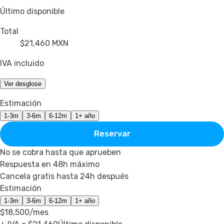
Último disponible
Total
$21,460
MXN
IVA incluido
Ver desglose
Estimación
1-3m
3-6m
6-12m
1+ año
Reservar
No se cobra hasta que aprueben
Respuesta en 48h máximo
Cancela gratis hasta 24h después
Estimación
1-3m
3-6m
6-12m
1+ año
$18,500
/mes