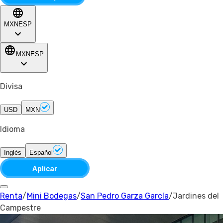
MXN
ESP
MXN
ESP
Divisa
USD
MXN
Idioma
Inglés
Español
Aplicar
Renta
/
Mini Bodegas
/
San Pedro Garza García
/
Jardines del
Campestre