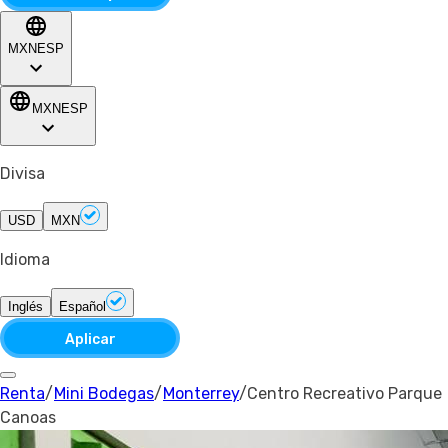
MXN
ESP
MXN
ESP
Divisa
USD
MXN
Idioma
Inglés
Español
Aplicar
Renta
/
Mini Bodegas
/
Monterrey
/
Centro Recreativo Parque
Canoas