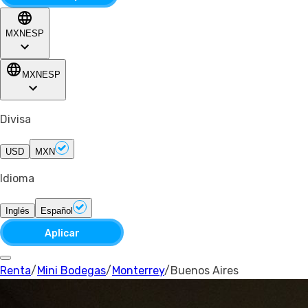
MXN
ESP
MXN
ESP
Divisa
USD
MXN
Idioma
Inglés
Español
Aplicar
Renta
/
Mini Bodegas
/
Monterrey
/
Buenos Aires