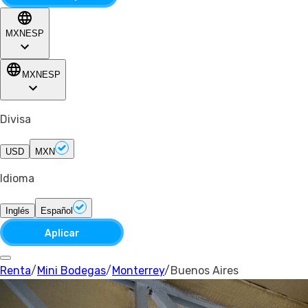
MXN
ESP
MXN
ESP
Divisa
USD
MXN
Idioma
Inglés
Español
Aplicar
Renta
/
Mini Bodegas
/
Monterrey
/
Buenos Aires